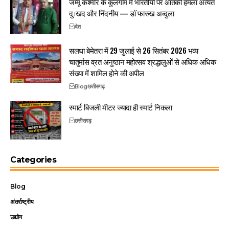
जम्मू कश्मीर के कुलगाम मे भारतीयों पर आतंकी हमला अत्यंत
दुःखद और निंदनीय — डॉ फारुख अब्दुला
देश
सलधा बेमेतरा में 29 जुलाई से 26 सितंबर 2026 भव्य
चातुर्मास व्रत अनुष्ठान महोत्सव श्रद्धालुओं से अधिक अधिक
संख्या में शामिल होने की अपील
Blog
छत्तीसगढ़
स्मार्ट बिजली मीटर ज्यादा ही स्मार्ट निकला
छत्तीसगढ़
Categories
Blog
अंतर्राष्ट्रीय
उद्योग