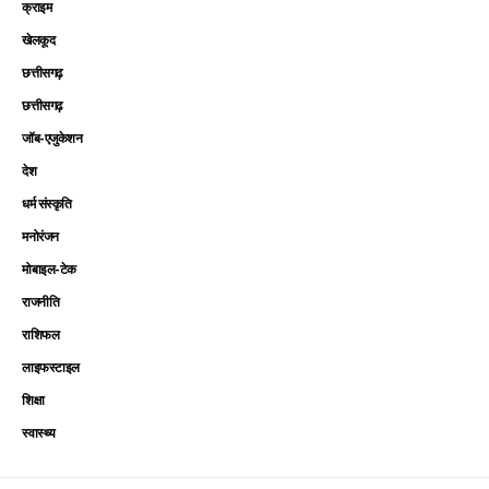
क्राइम
खेलकूद
छत्तीसगढ़
छत्तीसगढ़
जॉब-एजुकेशन
देश
धर्म संस्कृति
मनोरंजन
मोबाइल-टेक
राजनीति
राशिफल
लाइफस्टाइल
शिक्षा
स्वास्थ्य