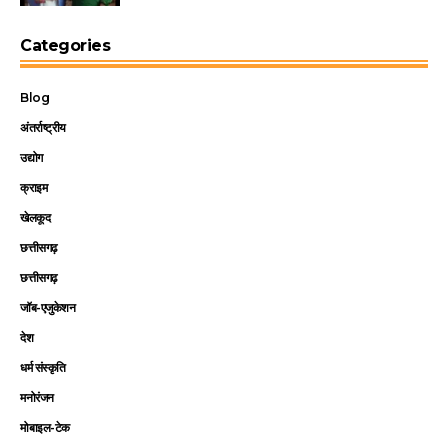
Categories
Blog
अंतर्राष्ट्रीय
उद्योग
क्राइम
खेलकूद
छत्तीसगढ़
छत्तीसगढ़
जॉब-एजुकेशन
देश
धर्म संस्कृति
मनोरंजन
मोबाइल-टेक