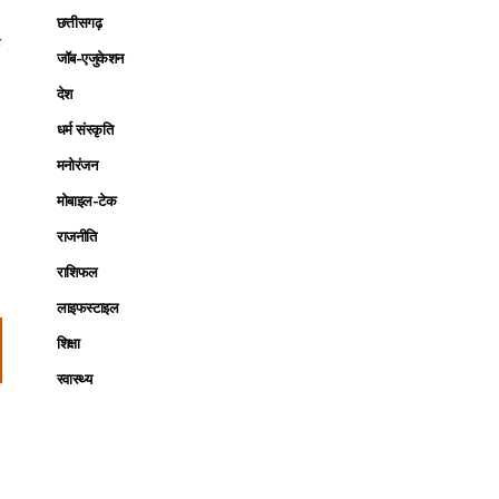
छत्तीसगढ़
ि
जॉब-एजुकेशन
देश
धर्म संस्कृति
मनोरंजन
मोबाइल-टेक
राजनीति
राशिफल
लाइफस्टाइल
शिक्षा
स्वास्थ्य